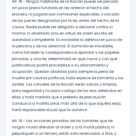
Art. 18.- Ningún habitante de la Nación puede ser penado
sin juicio previo fundado en ley anterior al hecho del
proceso, ni juzgado por comisiones especiales, o sacado
de los jueces designados por la ley antes del hecho de la
causa. Nadie puede ser obligado a declarar contra sí
mismo; ni arrestado sino en virtud de orden escrita de
autoridad competente. Es inviolable la defensa en juicio de
la persona y de los derechos. El domicilio es inviolable,
como también la correspondencia epistolar y los papeles
privados; y una ley determinará en qué casos y con qué
justificativos podrá procederse a su allanamiento y
ocupación. Quedan abolidos para siempre la pena de
muerte por causas políticas, toda especie de tormento y los
azotes. Las cárceles de la Nación serán sanas y limpias,
para seguridad y no para castigo de los reos detenidos en
ellas, y toda medida que a pretexto de precaución
conduzca a mortificarlos más allá de lo que aquélla exija,
hará responsable al juez que la autorice.
Art. 19.- Las acciones privadas de los hombres que de
ningún modo ofendan al orden y a la moral pública, ni
perjudiquen a un tercero, están sólo reservadas a Dios, y