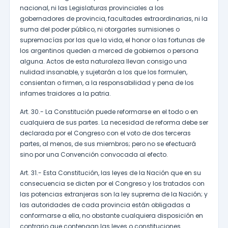
nacional, ni las Legislaturas provinciales a los
gobernadores de provincia, facultades extraordinarias, ni la
suma del poder público, ni otorgarles sumisiones o
supremacías por las que la vida, el honor o las fortunas de
los argentinos queden a merced de gobiernos o persona
alguna. Actos de esta naturaleza llevan consigo una
nulidad insanable, y sujetarán a los que los formulen,
consientan o firmen, a la responsabilidad y pena de los
infames traidores a la patria.
Art. 30.- La Constitución puede reformarse en el todo o en
cualquiera de sus partes. La necesidad de reforma debe ser
declarada por el Congreso con el voto de dos terceras
partes, al menos, de sus miembros; pero no se efectuará
sino por una Convención convocada al efecto.
Art. 31.- Esta Constitución, las leyes de la Nación que en su
consecuencia se dicten por el Congreso y los tratados con
las potencias extranjeras son la ley suprema de la Nación; y
las autoridades de cada provincia están obligadas a
conformarse a ella, no obstante cualquiera disposición en
contrario que contengan las leyes o constituciones