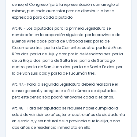
censo, el Congreso fijará la representación con arreglo al
mismo, pudiendo aumentar pero no disminuir la base
expresada para cada diputado.
Art.46.- Los diputados para la primera Legislatura se
nombrarán en la proporción siguiente: por la provincia de
Buenos Aires doce: por la de Córdoba seis: por la de
Catamarca tres: por la de Corrientes cuatro: por la de Entre
Ríos dos: por la de Jujuy dos: por la de Mendoza tres: por la
de La Rioja dos: por la de Salta tres: por la de Santiago
cuatro: por la de San Juan dos: por la de Santa Fe dos: por
la de San Luis dos: y por la de Tucumán tres.
Art. 47.- Para la segunda Legislatura deberá realizarse el
censo general, y arreglarse a él el número de diputados;
pero este censo sólo podrá renovarse cada diez años.
Art. 48.- Para ser diputado se requiere haber cumplido la
edad de veinticinco años, tener cuatro años de ciudadanía
en ejercicio, y ser natural de la provincia que lo elija, o con
dos años de residencia inmediata en ella.